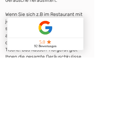
Geräusche herausfiltert. 
Wenn Sie sich z.B im Restaurant mit 
jemandem unterhalten, werden Sie 
schnell von den Geräuschen 
abgelenkt. Geschirrgeklapper, Musik 
oder das Gemurmel der anderen 
Tische. Das Kassen-Hörgerät gibt 
Ihnen die gesamte Geräuschkulisse, 
wie sie eben ist. Ein Premium-Modell 
hingegen filtert die störenden 
Geräusche sauber heraus, sodass Sie 
Ihren Gesprächspartner deutlich 
entspannter verstehen können. 
Wie gut diese 
Störgeräuschunterdrückung 
funktioniert, hängt von der 
Komfortstufe des Gerätes ab. Was Sie 