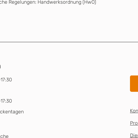
liche Regelungen: Handwerksordnung (HwO)
n
17:30
17:30
Kon
ückentagen
Pro
Die
uche