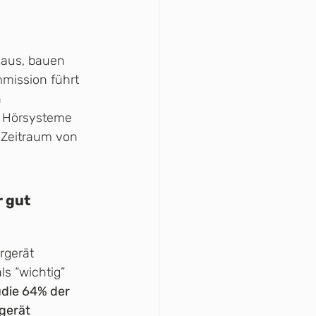
s aus, bauen 
mission führt 
 
e Hörsysteme 
 Zeitraum von 
 gut 
rgerät 
s “wichtig” 
udie 64% der 
gerät 