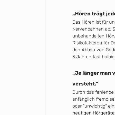
„Hören trägt jed
Das Hören ist für un
Nervenbahnen ab. So
unbehandelten Hörve
Risikofaktoren für 
den Abbau von Gedä
3 Jahren fast halbie
„Je länger man w
versteht.”
Durch das fehlende 
anfänglich fremd se
oder “unwichtig" ei
heutigen Hörgerätet