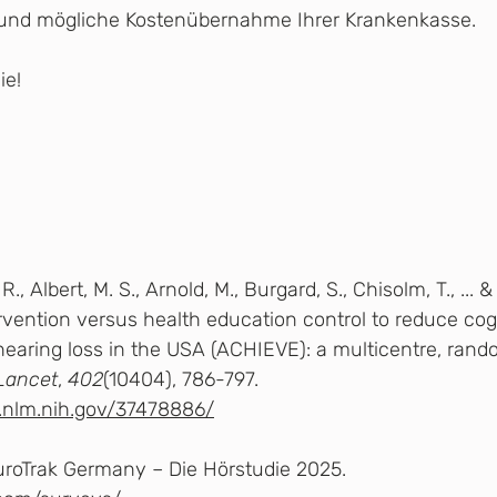
und mögliche Kostenübernahme Ihrer Krankenkasse.
ie!
J. R., Albert, M. S., Arnold, M., Burgard, S., Chisolm, T., ... 
rvention versus health education control to reduce cogn
 hearing loss in the USA (ACHIEVE): a multicentre, rand
Lancet
, 
402
(10404), 786-797. 
i.nlm.nih.gov/37478886/
uroTrak Germany – Die Hörstudie 2025. 