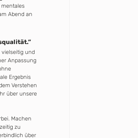
 mentales 
 am Abend an 
qualität.”
vielseitig und 
cher Anpassung 
ohne 
ale Ergebnis 
 dem Verstehen 
hr über unsere 
rbei. Machen 
eitig zu 
rbindlich über 