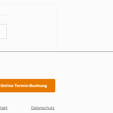
gut hilft künstliche
lligenz beim Hören?
Online Termin Buchung
takt
Datenschutz