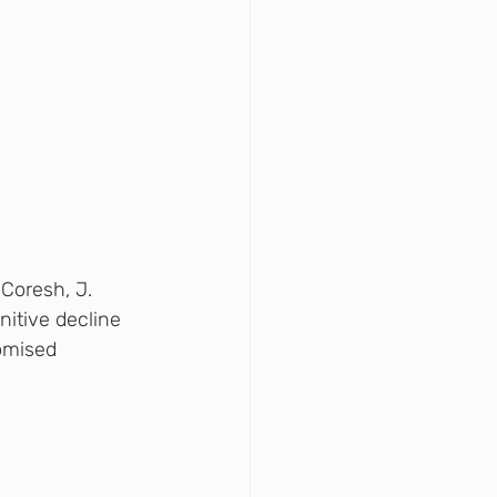
& Coresh, J. 
itive decline 
omised 