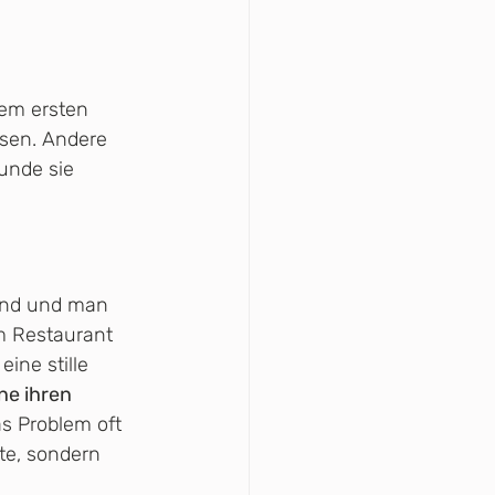
rem ersten 
sen. Andere 
unde sie 
hend und man 
im Restaurant 
ine stille 
e ihren 
as Problem oft 
te, sondern 