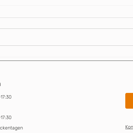
Was kosten gute
Wie 
Hörgeräte?
Inte
n
17:30
17:30
Kon
ückentagen